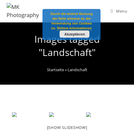
Menu
Durch die weitere Nutzung
der Seite stimmst du der
Verwendung von Cookies
zu.
Weitere Informationen
Akzeptieren
Images tagged
"Landschaft"
Startseite
»
Landschaft
[SHOW SLIDESHOW]