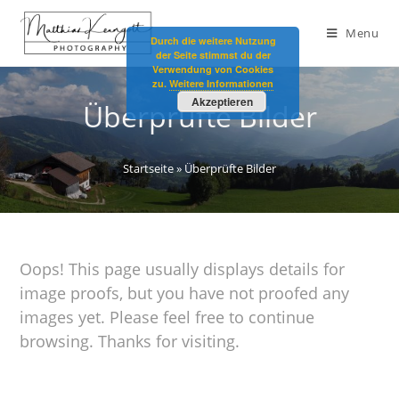
Menu
Durch die weitere Nutzung
der Seite stimmst du der
Verwendung von Cookies
zu.
Weitere Informationen
Akzeptieren
Überprüfte Bilder
Startseite
»
Überprüfte Bilder
Oops! This page usually displays details for
image proofs, but you have not proofed any
images yet. Please feel free to continue
browsing. Thanks for visiting.